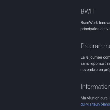
BWIT
BrainWork Innova
principales activ
Programme 
La ½ journée comm
sans réponse : in
novembre en prép
Informatio
Ma réunion aura l
du-visiteur/plans