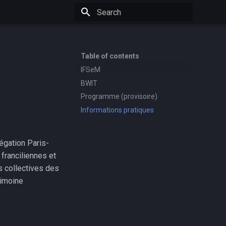
Type to start searching
Table of contents
IFSeM
BWIT
Programme (provisoire)
Informations pratiques
légation Paris-
 franciliennes et
s collectives des
rimoine