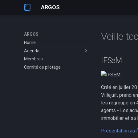
ARGOS
Veille t
ARGOS
Home
Agenda
IFSeM
Membres
2021 - 2030
Comité de pilotage
2011 - 2020
Créé en juillet 2
Villejuif, prend 
les regroupe en 
agents - Les ach
immobilier et sa 
Présentation au 