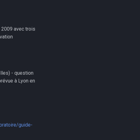
n 2009 avec trois
vation
lles) - question
 prévue à Lyon en
oratoire/guide-